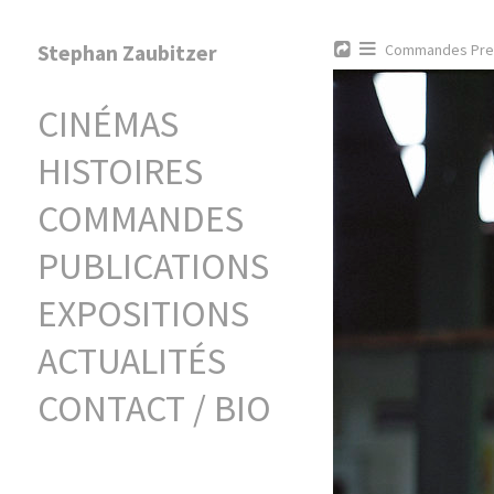
Stephan Zaubitzer
Commandes Pre
CINÉMAS
HISTOIRES
COMMANDES
PUBLICATIONS
EXPOSITIONS
ACTUALITÉS
CONTACT / BIO